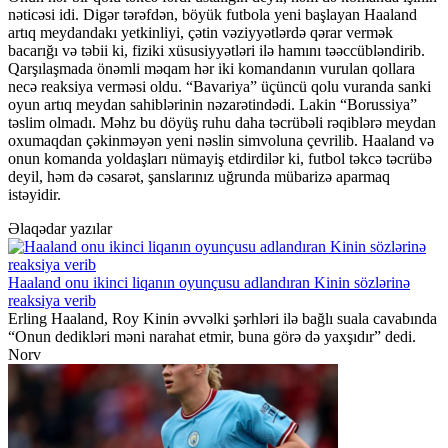
nəticəsi idi. Digər tərəfdən, böyük futbola yeni başlayan Haaland
artıq meydandakı yetkinliyi, çətin vəziyyətlərdə qərar vermək
bacarığı və təbii ki, fiziki xüsusiyyətləri ilə hamını təəccübləndirib.
Qarşılaşmada önəmli məqam hər iki komandanın vurulan qollara
necə reaksiya verməsi oldu. “Bavariya” üçüncü qolu vuranda sanki
oyun artıq meydan sahiblərinin nəzarətindədi. Lakin “Borussiya”
təslim olmadı. Məhz bu döyüş ruhu daha təcrübəli rəqiblərə meydan
oxumaqdan çəkinməyən yeni nəslin simvoluna çevrilib. Haaland və
onun komanda yoldaşları nümayiş etdirdilər ki, futbol təkcə təcrübə
deyil, həm də cəsarət, şanslarınız uğrunda mübarizə aparmaq
istəyidir.
Əlaqədar yazılar
Haaland onu ikinci liqanın oyunçusu adlandıran Kinin sözlərinə
reaksiya verib
Erling Haaland, Roy Kinin əvvəlki şərhləri ilə bağlı suala cavabında
“Onun dedikləri məni narahat etmir, buna görə də yaxşıdır” dedi.
Norv