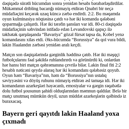
dəqiqədə sürətli hücumdan sonra yenidən hesabı bərabərləşdirdilər.
Mükəmməl dribling bacarığı nümayiş etdirən Qnabri bir neçə
müdafiəçini keçərək uzaq küncə zərbə endirdi. 2:2. Bu məqamda
oyun kulminasiya nöqtəsinə çatdı və hər iki komanda qələbəni
qoparmağa çalışırdı. Hər iki tərəfin şansları var idi. 80-ci dəqiqədə
müdafiəçinin səhvindən istifadə edən Levandovski qapıçı ilə
təkbətək qarşılaşanda “Bavariya” gözəl fürsət tapsa da, Kobel yenə
komandasını xilas etdi. Əks-hücumda “Borussiya” da qol vura bildi,
lakin Haalandın zərbəsi yenidən aralı keçdi.
Matçın son dəqiqələrində gərginlik həddinə çatıb. Hər iki məşqçi
futbolçularını fəal şəkildə ruhlandırırdı və görünürdü ki, onlardan
hər hansı biri matçın qəhrəmanına çevrilə bilər. Lakin final fiti 2:2
hesablı nəticəni qeydə alaraq hər iki komandanı qələbəsiz qoyub.
Oyun həm “Bavariya”nın, həm də “Borussiya”nın ustalıq
səviyyəsini və döyüş ruhunu nümayiş etdirən əsl tamaşa idi. Hər iki
komandanın azarkeşləri həyəcanlı, emosiyalar və gərgin rəqabətlə
dolu futbol şousunun şahidi olduqlarından məmnun qaldılar. Belə bir
matçı unutmaq mümkün deyil, uzun müddət azarkeşlərin qəlbində iz
buraxacaq.
Bayern geri qayıtdı lakin Haaland yoxa
çıxmadı