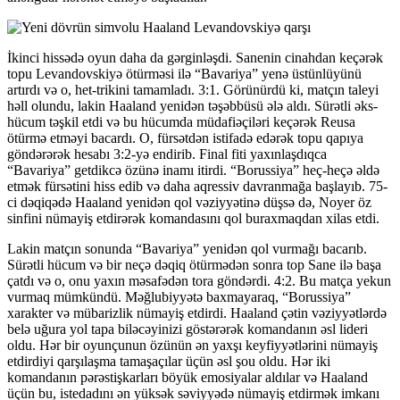
İkinci hissədə oyun daha da gərginləşdi. Sanenin cinahdan keçərək
topu Levandovskiyə ötürməsi ilə “Bavariya” yenə üstünlüyünü
artırdı və o, het-trikini tamamladı. 3:1. Görünürdü ki, matçın taleyi
həll olundu, lakin Haaland yenidən təşəbbüsü ələ aldı. Sürətli əks-
hücum təşkil etdi və bu hücumda müdafiəçiləri keçərək Reusa
ötürmə etməyi bacardı. O, fürsətdən istifadə edərək topu qapıya
göndərərək hesabı 3:2-yə endirib. Final fiti yaxınlaşdıqca
“Bavariya” getdikcə özünə inamı itirdi. “Borussiya” heç-heçə əldə
etmək fürsətini hiss edib və daha aqressiv davranmağa başlayıb. 75-
ci dəqiqədə Haaland yenidən qol vəziyyətinə düşsə də, Noyer öz
sinfini nümayiş etdirərək komandasını qol buraxmaqdan xilas etdi.
Lakin matçın sonunda “Bavariya” yenidən qol vurmağı bacarıb.
Sürətli hücum və bir neçə dəqiq ötürmədən sonra top Sane ilə başa
çatdı və o, onu yaxın məsafədən tora göndərdi. 4:2. Bu matça yekun
vurmaq mümkündü. Məğlubiyyətə baxmayaraq, “Borussiya”
xarakter və mübarizlik nümayiş etdirdi. Haaland çətin vəziyyətlərdə
belə uğura yol tapa biləcəyinizi göstərərək komandanın əsl lideri
oldu. Hər bir oyunçunun özünün ən yaxşı keyfiyyətlərini nümayiş
etdirdiyi qarşılaşma tamaşaçılar üçün əsl şou oldu. Hər iki
komandanın pərəstişkarları böyük emosiyalar aldılar və Haaland
üçün bu, istedadını ən yüksək səviyyədə nümayiş etdirmək imkanı