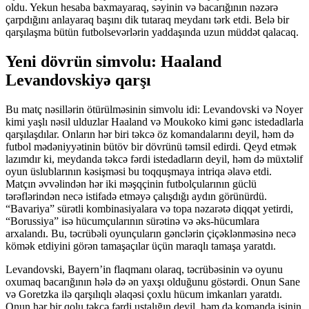
oldu. Yekun hesaba baxmayaraq, səyinin və bacarığının nəzərə
çarpdığını anlayaraq başını dik tutaraq meydanı tərk etdi. Belə bir
qarşılaşma bütün futbolsevərlərin yaddaşında uzun müddət qalacaq.
Yeni dövrün simvolu: Haaland
Levandovskiyə qarşı
Bu matç nəsillərin ötürülməsinin simvolu idi: Levandovski və Noyer
kimi yaşlı nəsil ulduzlar Haaland və Moukoko kimi gənc istedadlarla
qarşılaşdılar. Onların hər biri təkcə öz komandalarını deyil, həm də
futbol mədəniyyətinin bütöv bir dövrünü təmsil edirdi. Qeyd etmək
lazımdır ki, meydanda təkcə fərdi istedadların deyil, həm də müxtəlif
oyun üslublarının kəsişməsi bu toqquşmaya intriqa əlavə etdi.
Matçın əvvəlindən hər iki məşqçinin futbolçularının güclü
tərəflərindən necə istifadə etməyə çalışdığı aydın görünürdü.
“Bavariya” sürətli kombinasiyalara və topa nəzarətə diqqət yetirdi,
“Borussiya” isə hücumçularının sürətinə və əks-hücumlara
arxalandı. Bu, təcrübəli oyunçuların gənclərin çiçəklənməsinə necə
kömək etdiyini görən tamaşaçılar üçün maraqlı tamaşa yaratdı.
Levandovski, Bayern’in flaqmanı olaraq, təcrübəsinin və oyunu
oxumaq bacarığının hələ də ən yaxşı olduğunu göstərdi. Onun Sane
və Goretzka ilə qarşılıqlı əlaqəsi çoxlu hücum imkanları yaratdı.
Onun hər bir qolu təkcə fərdi ustalığın deyil, həm də komanda işinin