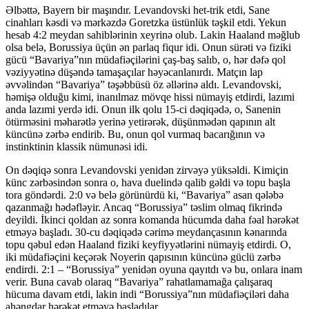
Əlbəttə, Bayern bir maşındır. Levandovski het-trik etdi, Sane
cinahları kəsdi və mərkəzdə Goretzka üstünlük təşkil etdi. Yekun
hesab 4:2 meydan sahiblərinin xeyrinə olub. Lakin Haaland məğlub
olsa belə, Borussiya üçün ən parlaq fiqur idi. Onun sürəti və fiziki
gücü “Bavariya”nın müdafiəçilərini çaş-baş salıb, o, hər dəfə qol
vəziyyətinə düşəndə ​​tamaşaçılar həyəcanlanırdı. Matçın lap
əvvəlindən “Bavariya” təşəbbüsü öz əllərinə aldı. Levandovski,
həmişə olduğu kimi, inanılmaz mövqe hissi nümayiş etdirdi, lazımi
anda lazımi yerdə idi. Onun ilk qolu 15-ci dəqiqədə, o, Sanenin
ötürməsini məharətlə yerinə yetirərək, düşünmədən qapının alt
küncünə zərbə endirib. Bu, onun qol vurmaq bacarığının və
instinktinin klassik nümunəsi idi.
On dəqiqə sonra Levandovski yenidən zirvəyə yüksəldi. Kimiçin
künc zərbəsindən sonra o, hava duelində qalib gəldi və topu başla
tora göndərdi. 2:0 və belə görünürdü ki, “Bavariya” asan qələbə
qazanmağı hədəfləyir. Ancaq “Borussiya” təslim olmaq fikrində
deyildi. İkinci qoldan az sonra komanda hücumda daha fəal hərəkət
etməyə başladı. 30-cu dəqiqədə cərimə meydançasının kənarında
topu qəbul edən Haaland fiziki keyfiyyətlərini nümayiş etdirdi. O,
iki müdafiəçini keçərək Noyerin qapısının küncünə güclü zərbə
endirdi. 2:1 – “Borussiya” yenidən oyuna qayıtdı və bu, onlara inam
verir. Buna cavab olaraq “Bavariya” rahatlamamağa çalışaraq
hücuma davam etdi, lakin indi “Borussiya”nın müdafiəçiləri daha
ahəngdar hərəkət etməyə başladılar.