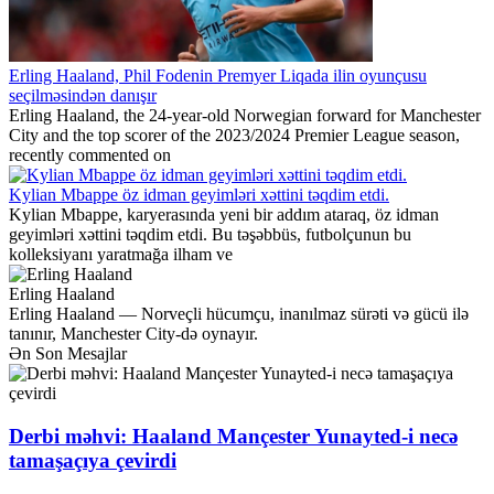
Erling Haaland, Phil Fodenin Premyer Liqada ilin oyunçusu
seçilməsindən danışır
Erling Haaland, the 24-year-old Norwegian forward for Manchester
City and the top scorer of the 2023/2024 Premier League season,
recently commented on
Kylian Mbappe öz idman geyimləri xəttini təqdim etdi.
Kylian Mbappe, karyerasında yeni bir addım ataraq, öz idman
geyimləri xəttini təqdim etdi. Bu təşəbbüs, futbolçunun bu
kolleksiyanı yaratmağa ilham ve
Erling Haaland
Erling Haaland — Norveçli hücumçu, inanılmaz sürəti və gücü ilə
tanınır, Manchester City-də oynayır.
Ən Son Mesajlar
Derbi məhvi: Haaland Mançester Yunayted-i necə
tamaşaçıya çevirdi