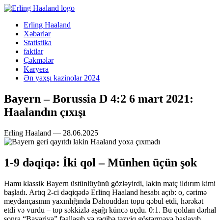
Erling Haaland
Xəbərlər
Statistika
faktlar
Çəkmələr
Karyera
Ən yaxşı kazinolar 2024
Bayern – Borussia D 4:2 6 mart 2021:
Haalandın çıxışı
Erling Haaland — 28.06.2025
1-9 dəqiqə: İki qol – Münhen üçün şok
Hamı klassik Bayern üstünlüyünü gözləyirdi, lakin matç ildırım kimi
başladı. Artıq 2-ci dəqiqədə Erlinq Haaland hesabı açıb: o, cərimə
meydançasının yaxınlığında Dahouddan topu qəbul etdi, hərəkət
etdi və vurdu – top səkkizlə aşağı küncə uçdu. 0:1. Bu qoldan dərhal
sonra “Bavariya” fəallaşıb və rəqibə təzyiq göstərməyə başlayıb.