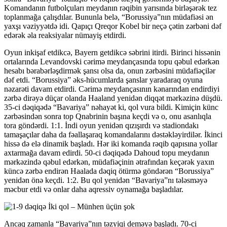
Komandanın futbolçuları meydanın rəqibin yarısında birləşərək tez
toplanmağa çalışdılar. Bununla belə, “Borussiya”nın müdafiəsi ən
yaxşı vəziyyətdə idi. Qapıçı Qreqor Kobel bir neçə çətin zərbəni dəf
edərək əla reaksiyalar nümayiş etdirdi.
Oyun inkişaf etdikcə, Bayern getdikcə səbrini itirdi. Birinci hissənin
ortalarında Levandovski cərimə meydançasında topu qəbul edərkən
hesabı bərabərləşdirmək şansı olsa da, onun zərbəsini müdafiəçilər
dəf etdi. “Borussiya” əks-hücumlarda şanslar yaradaraq oyuna
nəzarəti davam etdirdi. Cərimə meydançasının kənarından endirdiyi
zərbə dirəyə düçar olanda Haaland yenidən diqqət mərkəzinə düşdü.
35-ci dəqiqədə “Bavariya” nəhayət ki, qol vura bildi. Kimiçin künc
zərbəsindən sonra top Qnabrinin başına keçdi və o, onu asanlıqla
tora göndərdi. 1:1. İndi oyun yenidən qızışırdı və stadiondakı
tamaşaçılar daha da fəallaşaraq komandalarını dəstəkləyirdilər. İkinci
hissə də elə dinamik başladı. Hər iki komanda rəqib qapısına yollar
axtarmağa davam edirdi. 50-ci dəqiqədə Dahoud topu meydanın
mərkəzində qəbul edərkən, müdafiəçinin ətrafından keçərək yaxın
küncə zərbə endirən Haalada dəqiq ötürmə göndərən “Borussiya”
yenidən önə keçdi. 1:2. Bu qol yenidən “Bavariya”nı tələsməyə
məcbur etdi və onlar daha aqressiv oynamağa başladılar.
Ancaq zamanla “Bavariya”nın təzyiqi deməyə başladı. 70-ci