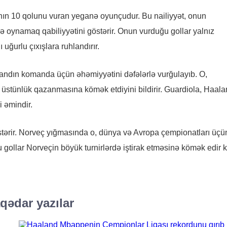
ın 10 qolunu vuran yeganə oyunçudur. Bu nailiyyət, onun
də oynamaq qabiliyyətini göstərir. Onun vurduğu gollar yalnız
ğurlu çıxışlara ruhlandırır.
andın komanda üçün əhəmiyyətini dəfələrlə vurğulayıb. O,
da üstünlük qazanmasına kömək etdiyini bildirir. Guardiola, Haal
 əmindir.
tərir. Norveç yığmasında o, dünya və Avropa çempionatları üçü
gollar Norveçin böyük turnirlərdə iştirak etməsinə kömək edir k
qədar yazılar