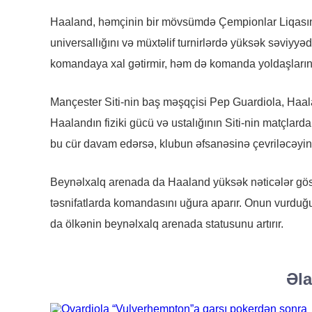
Haaland, həmçinin bir mövsümdə Çempionlar Liqasın
universallığını və müxtəlif turnirlərdə yüksək səviyyə
komandaya xal gətirmir, həm də komanda yoldaşlarını u
Mançester Siti-nin baş məşqçisi Pep Guardiola, Haal
Haalandın fiziki gücü və ustalığının Siti-nin matçlar
bu cür davam edərsə, klubun əfsanəsinə çevriləcəyini
Beynəlxalq arenada da Haaland yüksək nəticələr gös
təsnifatlarda komandasını uğura aparır. Onun vurduğu 
da ölkənin beynəlxalq arenada statusunu artırır.
Əla