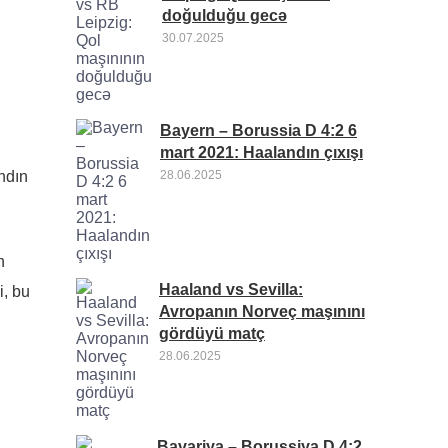
doğulduğu gecə
30.07.2025
Bayern – Borussia D 4:2 6
mart 2021: Haalandın çıxışı
28.06.2025
andın
n
Haaland vs Sevilla:
i, bu
Avropanın Norveç maşınını
gördüyü matç
28.06.2025
Bavariya – Borussiya D 4:2