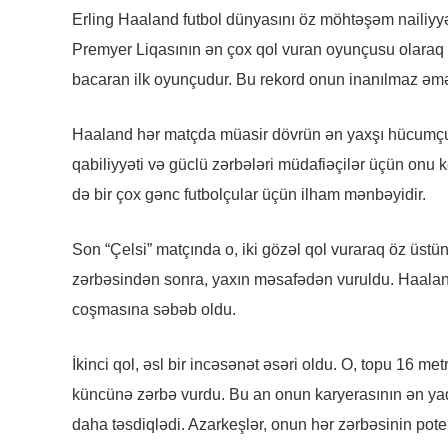
Erling Haaland futbol dünyasını öz möhtəşəm nailiyyə
Premyer Liqasının ən çox qol vuran oyunçusu olaraq y
bacaran ilk oyunçudur. Bu rekord onun inanılmaz əməks
Haaland hər matçda müasir dövrün ən yaxşı hücumçul
qabiliyyəti və güclü zərbələri müdafiəçilər üçün onu
də bir çox gənc futbolçular üçün ilham mənbəyidir.
Son “Çelsi” matçında o, iki gözəl qol vuraraq öz üstün t
zərbəsindən sonra, yaxın məsafədən vuruldu. Haala
coşmasına səbəb oldu.
İkinci qol, əsl bir incəsənət əsəri oldu. O, topu 16 me
küncünə zərbə vurdu. Bu an onun karyerasının ən yad
daha təsdiqlədi. Azarkeşlər, onun hər zərbəsinin pote