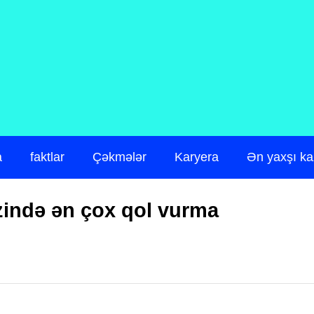
a
faktlar
Çəkmələr
Karyera
Ən yaxşı ka
ində ən çox qol vurma