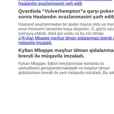
Qvardiola “Vulverhempton”a qarşı poke
sonra Haalandın əvəzlənməsini şərh edi
Haaland əvəzlənmədən bir qədər məyus oldu və mə
onun hisslərini tamamilə başa düşürəm. O, güclü oy
nümayiş etdirdi, dörd qol vurdu və bu cür ritmdə
Kylian Mbappe məşhur idman qidalanma
brendi ilə müqavilə imzaladı.
Kylian Mbappe, futbol meydanından kənarda öz
sərhədlərini genişləndirməkdədir və məşhur idman
qidalanması brendi ilə yeni müqavilə imzaladı. Bu ad