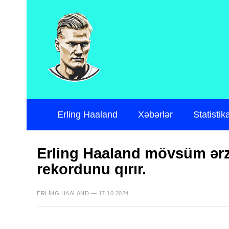
Erling Haaland
Xəbərlər
Statistik
Erling Haaland mövsüm ərz
rekordunu qırır.
ERLING HAALAND — 17.10.2024