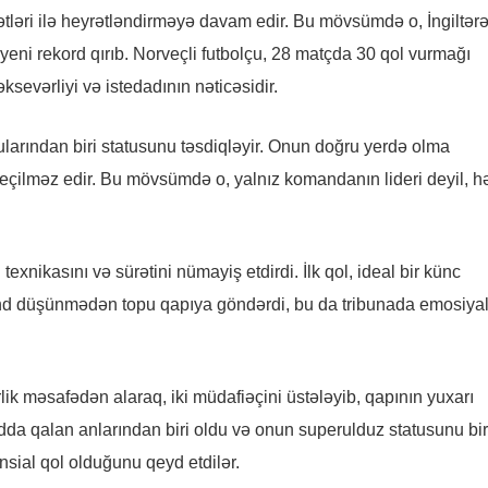
tləri ilə heyrətləndirməyə davam edir. Bu mövsümdə o, İngiltər
eni rekord qırıb. Norveçli futbolçu, 28 matçda 30 qol vurmağı
evərliyi və istedadının nəticəsidir.
arından biri statusunu təsdiqləyir. Onun doğru yerdə olma
 keçilməz edir. Bu mövsümdə o, yalnız komandanın lideri deyil, 
exnikasını və sürətini nümayiş etdirdi. İlk qol, ideal bir künc
nd düşünmədən topu qapıya göndərdi, bu da tribunada emosiyal
trlik məsafədən alaraq, iki müdafiəçini üstələyib, qapının yuxarı
da qalan anlarından biri oldu və onun superulduz statusunu bir
nsial qol olduğunu qeyd etdilər.