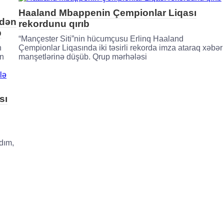
Haaland Mbappenin Çempionlar Liqası
rdən
rekordunu qırıb
b
“Mançester Siti”nin hücumçusu Erlinq Haaland
n
Çempionlar Liqasında iki təsirli rekorda imza ataraq xəbər
un
manşetlərinə düşüb. Qrup mərhələsi
sı
dım,