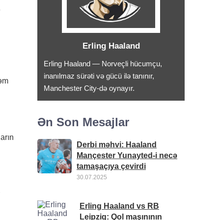
ə
Erling Haaland
Erling Haaland — Norveçli hücumçu,
inanılmaz sürəti və gücü ilə tanınır,
həm
Manchester City-də oynayır.
Ən Son Mesajlar
arın
Derbi məhvi: Haaland
Mançester Yunayted-i necə
tamaşaçıya çevirdi
30.07.2025
Erling Haaland vs RB
Leipzig: Qol maşınının