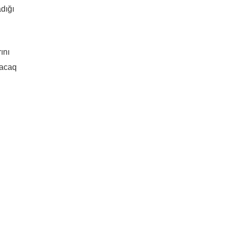
dığı
ını
lacaq