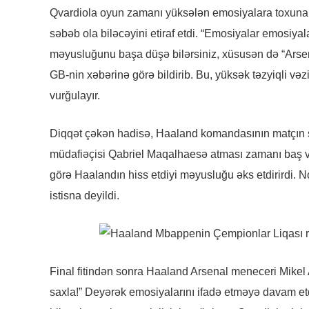
Qvardiola oyun zamanı yüksələn emosiyalara toxunara
səbəb ola biləcəyini etiraf etdi. “Emosiyalar emosiyala
məyusluğunu başa düşə bilərsiniz, xüsusən də “Arsen
GB-nin xəbərinə görə bildirib. Bu, yüksək təzyiqli və
vurğulayır.
Diqqət çəkən hadisə, Haaland komandasının matçın 
müdafiəçisi Qabriel Maqalhaesə atması zamanı baş ver
görə Haalandın hiss etdiyi məyusluğu əks etdirirdi. 
istisna deyildi.
Final fitindən sonra Haaland Arsenal meneceri Mikel 
saxla!” Deyərək emosiyalarını ifadə etməyə davam etd