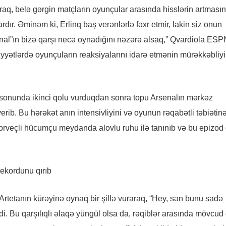
q, belə gərgin matçların oyunçular arasında hisslərin artması
rdır. Əminəm ki, Erlinq baş verənlərlə fəxr etmir, lakin siz onun
al”ın bizə qarşı necə oynadığını nəzərə alsaq,” Qvardiola ESP
ziyyətlərdə oyunçuların reaksiyalarını idarə etmənin mürəkkəbliyi
sonunda ikinci qolu vurduqdan sonra topu Arsenalın mərkəz
ib. Bu hərəkət anın intensivliyini və oyunun rəqabətli təbiətin
Norveçli hücumçu meydanda alovlu ruhu ilə tanınıb və bu epizod
Artetanın kürəyinə oynaq bir şillə vuraraq, “Hey, sən bunu sadə
i. Bu qarşılıqlı əlaqə yüngül olsa da, rəqiblər arasında mövcud 