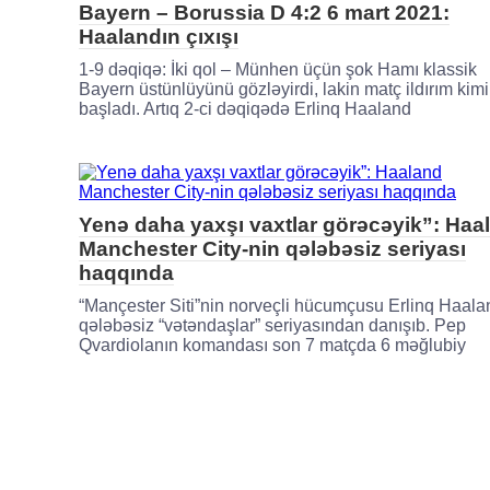
Bayern – Borussia D 4:2 6 mart 2021:
Haalandın çıxışı
1-9 dəqiqə: İki qol – Münhen üçün şok Hamı klassik
Bayern üstünlüyünü gözləyirdi, lakin matç ildırım kimi
başladı. Artıq 2-ci dəqiqədə Erlinq Haaland
Yenə daha yaxşı vaxtlar görəcəyik”: Haa
Manchester City-nin qələbəsiz seriyası
haqqında
“Mançester Siti”nin norveçli hücumçusu Erlinq Haala
qələbəsiz “vətəndaşlar” seriyasından danışıb. Pep
Qvardiolanın komandası son 7 matçda 6 məğlubiy