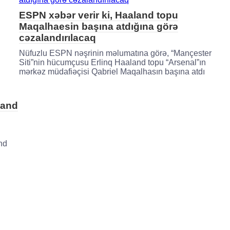
ESPN xəbər verir ki, Haaland topu
Maqalhaesin başına atdığına görə
cəzalandırılacaq
Nüfuzlu ESPN nəşrinin məlumatına görə, “Mançester
Siti”nin hücumçusu Erlinq Haaland topu “Arsenal”ın
mərkəz müdafiəçisi Qabriel Maqalhasın başına atdı
land
nd