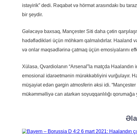
istəyirik” dedi. Rəqabət və hörmət arasındakı bu tar
bir şeydir.
Gələcəyə baxsaq, Mançester Siti daha çətin qarşılaşm
hədəflədikləri üçün möhkəm qalmalıdırlar. Haaland və
və onlar məqsədlərinə çatmaq üçün emosiyalarını effek
Xülasə, Qvardiolanın “Arsenal”la matçda Haalandın insi
emosional idarəetmənin mürəkkəbliyini vurğulayır. Haa
müşayiət edən gərgin atmosferin əksi idi. “Mançeste
mükəmməlliyə can atarkən soyuqqanlılığı qorumağa 
Əla