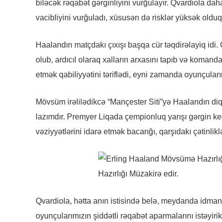
biləcək rəqabət gərginliyini vurğulayır. Qvardiola dah
vacibliyini vurğuladı, xüsusən də risklər yüksək oldu
Haalandın matçdakı çıxışı başqa cür təqdirəlayiq idi
olub, ardıcıl olaraq xalların arxasını tapıb və koman
etmək qabiliyyətini təriflədi, eyni zamanda oyunçuları
Mövsüm irəlilədikcə “Mançester Siti”yə Haalandın d
lazımdır. Premyer Liqada çempionluq yarışı gərgin keç
vəziyyətlərini idarə etmək bacarığı, qarşıdakı çətinli
Qvardiola, hətta anın istisində belə, meydanda idman u
oyunçularımızın şiddətli rəqabət aparmalarını istəyir