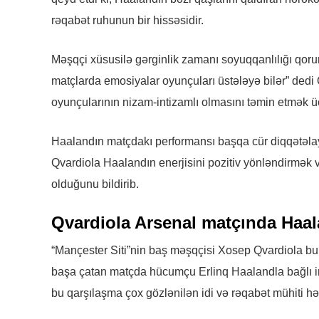
rəqabət ruhunun bir hissəsidir.
Məşqçi xüsusilə gərginlik zamanı soyuqqanlılığı qoru
matçlarda emosiyalar oyunçuları üstələyə bilər” dedi
oyunçularının nizam-intizamlı olmasını təmin etmək ü
Haalandın matçdakı performansı başqa cür diqqətəla
Qvardiola Haalandın enerjisini pozitiv yönləndirmək 
olduğunu bildirib.
Qvardiola Arsenal matçında Haal
“Mançester Siti”nin baş məşqçisi Xosep Qvardiola bu
başa çatan matçda hücumçu Erlinq Haalandla bağlı insi
bu qarşılaşma çox gözlənilən idi və rəqabət mühiti hə