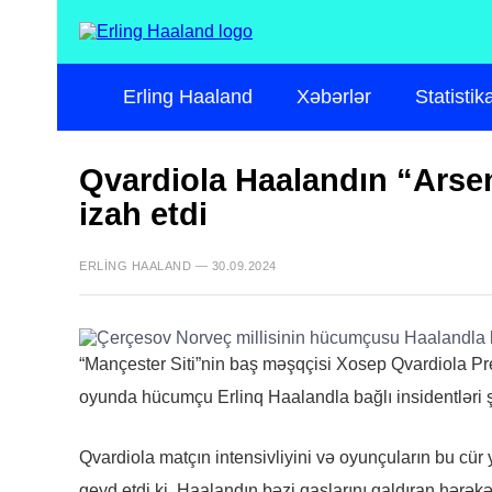
Erling Haaland
Xəbərlər
Statistik
Qvardiola Haalandın “Arsen
izah etdi
ERLING HAALAND — 30.09.2024
“Mançester Siti”nin baş məşqçisi Xosep Qvardiola Pr
oyunda hücumçu Erlinq Haalandla bağlı insidentləri ş
Qvardiola matçın intensivliyini və oyunçuların bu cür 
qeyd etdi ki, Haalandın bəzi qaşlarını qaldıran hərək