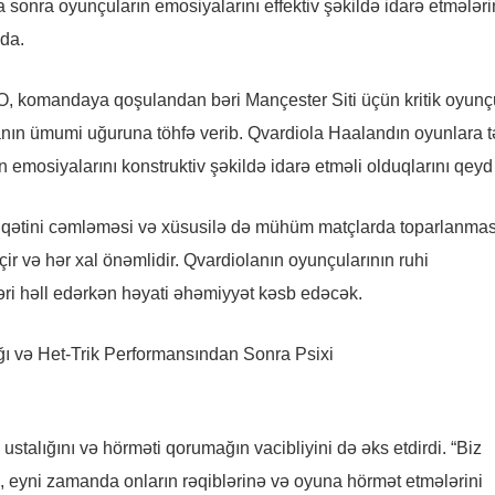
a sonra oyunçuların emosiyalarını effektiv şəkildə idarə etmələri
qda.
. O, komandaya qoşulandan bəri Mançester Siti üçün kritik oyunç
danın ümumi uğuruna töhfə verib. Qvardiola Haalandın oyunlara t
n emosiyalarını konstruktiv şəkildə idarə etməli olduqlarını qeyd 
iqqətini cəmləməsi və xüsusilə də mühüm matçlarda toparlanmas
ir və hər xal önəmlidir. Qvardiolanın oyunçularının ruhi
kləri həll edərkən həyati əhəmiyyət kəsb edəcək.
stalığını və hörməti qorumağın vacibliyini də əks etdirdi. “Biz
ik, eyni zamanda onların rəqiblərinə və oyuna hörmət etmələrini