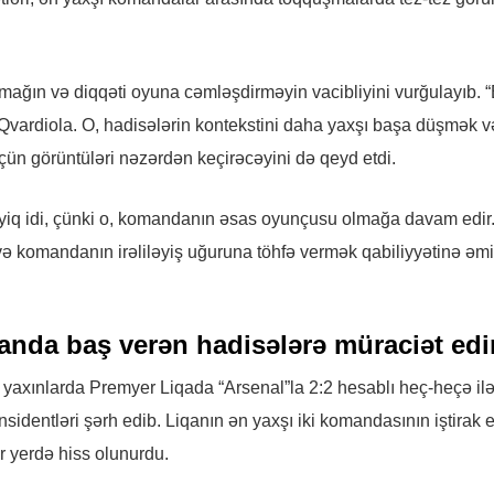
mağın və diqqəti oyuna cəmləşdirməyin vacibliyini vurğulayıb. 
 Qvardiola. O, hadisələrin kontekstini daha yaxşı başa düşmək v
çün görüntüləri nəzərdən keçirəcəyini də qeyd etdi.
yiq idi, çünki o, komandanın əsas oyunçusu olmağa davam edir
və komandanın irəliləyiş uğuruna töhfə vermək qabiliyyətinə əm
anda baş verən hadisələrə müraciət edi
 yaxınlarda Premyer Liqada “Arsenal”la 2:2 hesablı heç-heçə il
dentləri şərh edib. Liqanın ən yaxşı iki komandasının iştirak e
r yerdə hiss olunurdu.