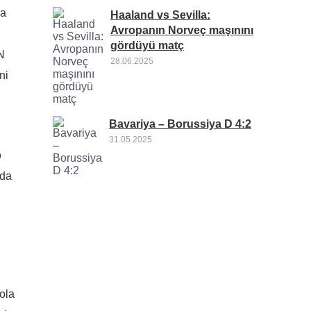
na
Haaland vs Sevilla:
Avropanın Norveç maşınını
gördüyü matç
N
28.06.2025
ni
Bavariya – Borussiya D 4:2
31.05.2025
ə
 da
ola