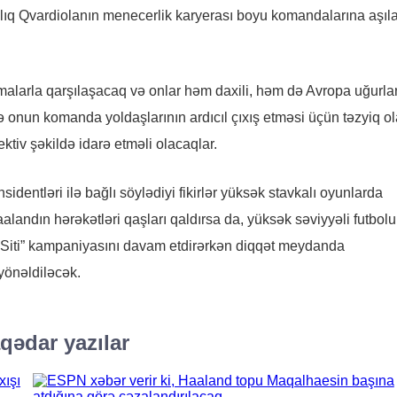
azlıq Qvardiolanın menecerlik karyerası boyu komandalarına aşıla
alarla qarşılaşacaq və onlar həm daxili, həm də Avropa uğurlar
 onun komanda yoldaşlarının ardıcıl çıxış etməsi üçün təzyiq o
tiv şəkildə idarə etməli olacaqlar.
dentləri ilə bağlı söylədiyi fikirlər yüksək stavkalı oyunlarda
landın hərəkətləri qaşları qaldırsa da, yüksək səviyyəli futbolu
r Siti” kampaniyasını davam etdirərkən diqqət meydanda
yönəldiləcək.
qədar yazılar