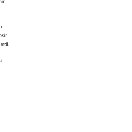
nin
u
əsir
etdi.
ı