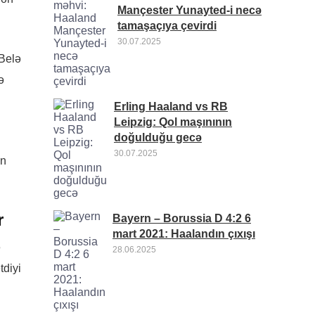
Mançester Yunayted-i necə
tamaşaçıya çevirdi
30.07.2025
“Belə
ə
Erling Haaland vs RB
Leipzig: Qol maşınının
doğulduğu gecə
.
30.07.2025
in
r
Bayern – Borussia D 4:2 6
mart 2021: Haalandın çıxışı
ə
28.06.2025
tdiyi