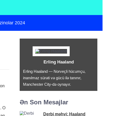
zinolar 2024
Erling Haaland
Erling Haaland — Norveçli hücumçu,
inanılmaz sürəti və gücü ilə tanınır,
Manchester City-də oynayır.
son
Ən Son Mesajlar
i. O
Derbi məhvi: Haaland
lən