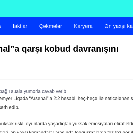
a
faktlar
Çəkmələr
Karyera
Ən yaxşı ka
al”a qarşı kobud davranışını
emyer Liqada “Arsenal”la 2:2 hesablı heç-heçə ilə nəticələnən 
ərh edib.
yüksək riskli oyunlarda yaşadıqları yüksək emosiyaları etiraf etd
ətləri, ən yaxşı komandalar arasında toqquşmalarda tez-tez görü